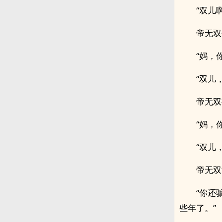
“双儿
帝无双
“妈，
“双儿
帝无双
“妈，
“双儿
帝无双
“你还
些年了。”