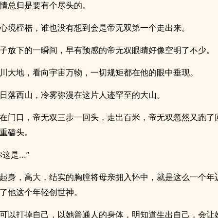
情总归是要有个尽头的。
心境桎梏，谁也没有想到会是帝无双第一个走出来。
子放下的一瞬间，早有预感的帝无双眼睛好像空明了不少。
川大地，看向宇宙万物，一切规矩都在他的眼中垂现。
日落西山，冷雾弥漫在这片人迹罕至的大山。
在门口，帝无双三步一回头，走出百米，帝无双忽然又跑了
重磕头。
这是...”
起身，高大，结实的胸膛将母亲拥入怀中，就是这么一个年
了他这个年轻创世神。
可以打掉自己，以她普通人的身体，明知道生出自己，会让