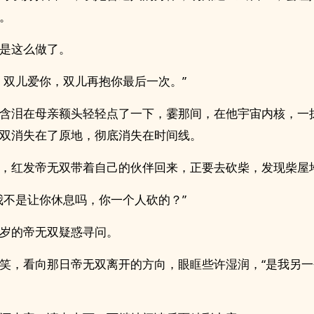
。
是这么做了。
，双儿爱你，双儿再抱你最后一次。”
含泪在母亲额头轻轻点了一下，霎那间，在他宇宙内核，一
双消失在了原地，彻底消失在时间线。
，红发帝无双带着自己的伙伴回来，正要去砍柴，发现柴屋
我不是让你休息吗，你一个人砍的？”
岁的帝无双疑惑寻问。
笑，看向那日帝无双离开的方向，眼眶些许湿润，“是我另