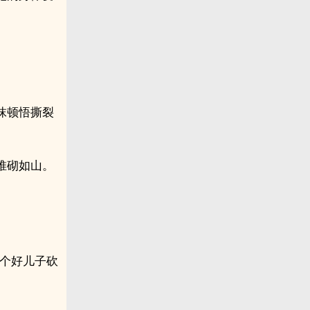
抹顿悟撕裂
堆砌如山。
一个好儿子砍