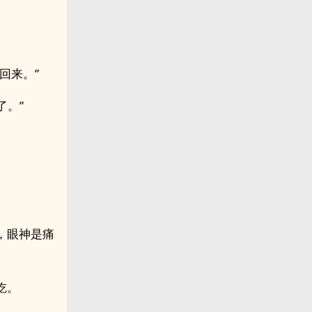
回来。”
了。”
，眼神是痛
吃。