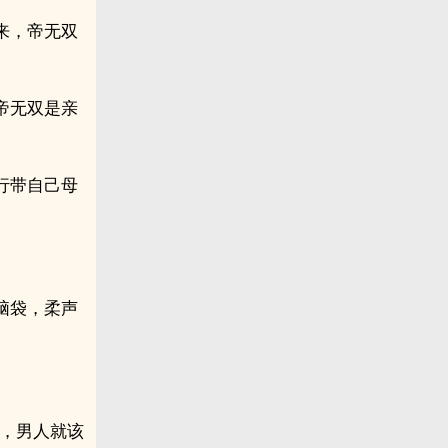
来，帝无双
帝无双是亲
行带自己母
脑袋，柔声
的，男人就该