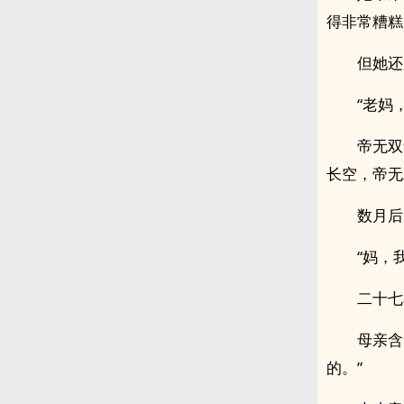
得非常糟糕
但她还
“老妈
帝无双
长空，帝无
数月后
“妈，
二十七
母亲含
的。”