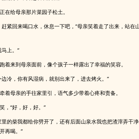
正在给母亲那片菜园子松土。
，赶紧回来喝口水，休息一下吧，”母亲笑着走了出来，站在
我马上。”
跑着来到母亲面前，像个孩子一样露出了幸福的笑容。
外边冷，你有风湿病，就别出来了，进去烤火。”
牵着母亲的手往家里引，语气多少带着心疼和责备。
笑，“好，好，好。”
家里的柴我都给你劈开了，还有后面山泉水我也把渣滓弄干
开再喝。”