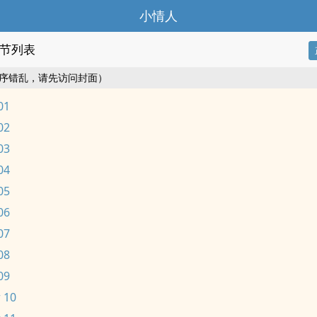
小情人
节列表
序错乱，请先访问封面）
01
02
03
04
05
06
07
08
09
 10