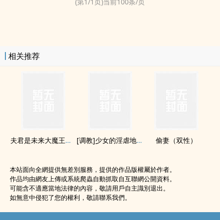
(第
1
/
1
页)当前
100
条/页
相关推荐
夫君是未来大魔王怎么办
[­‍‌调­‎­教‍]少女的‌淫‎­虐‌‍地狱
偷妻（双性）
本站面向全網提供無差別服務，提供的作品版權屬於作者。
作品均由網友上傳或系統爬蟲自動抓取自互聯網公開資料。
可能含不適應當地法律的內容，敬請用戶自主識別退出。
如無意中侵犯了您的權利，敬請聯系我們。