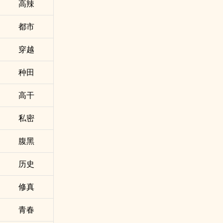
­‎高​­辣‎​‌
都市
穿越
种田
高干
私密
腹黑
历史
修真
青春