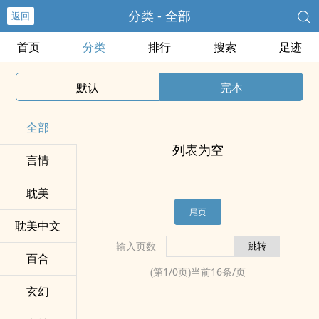
分类 - 全部
返回
首页
分类
排行
搜索
足迹
默认
完本
全部
列表为空
言情
耽美
尾页
耽美中文
输入页数
百合
(第
1
/
0
页)当前
16
条/页
玄幻