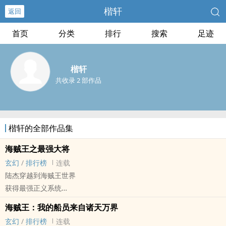
楷轩
返回
首页
分类
排行
搜索
足迹
楷轩
共收录 2 部作品
楷轩的全部作品集
海贼王之最强大将
玄幻
/
排行榜
连载
陆杰穿越到海贼王世界
获得最强正义系统
从此踏上了斩杀罪恶的道路
海贼王：我的船员来自诸天万界
劳资可是数千万悬赏金的大海贼——斩了！
玄幻
/
排行榜
连载
我可是七武海的人——斩了！