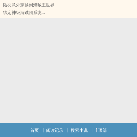
陆羽意外穿越到海贼王世界
本大爷是四皇旗下——斩了！
绑定神级海贼团系统
你可知道捕奴船是天龙人罩着的——斩了！
我的船员有些特殊
一柄长刀，斩尽大海罪恶
一番队：斩赤红之瞳世界night raid
跟随陆杰，一起去清理这片大海吧！
二番队：火影佩恩团
三番队：七大罪
……
海军总部：全体特级戒备，那个男人要来了
四皇：该死，你怎么招惹了那个家伙，让人准备赔礼，我亲自去道
歉……
……
猎龙海贼团，让世界颤抖的海贼团……
首页
阅读记录
搜索小说
顶部