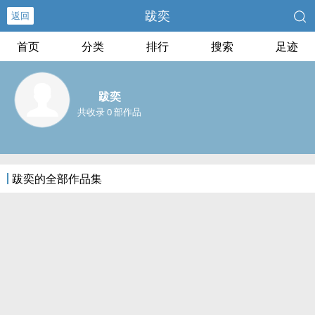
跋奕
返回
首页
分类
排行
搜索
足迹
跋奕
共收录 0 部作品
跋奕的全部作品集