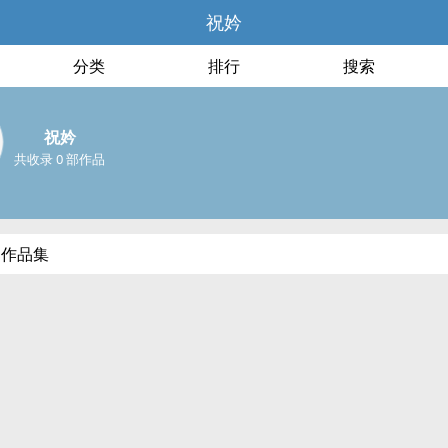
祝妗
分类
排行
搜索
祝妗
共收录 0 部作品
部作品集