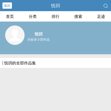
悦玥
返回
首页
分类
排行
搜索
足迹
悦玥
共收录 0 部作品
悦玥的全部作品集