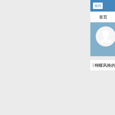
返回
首页
蝴蝶风格