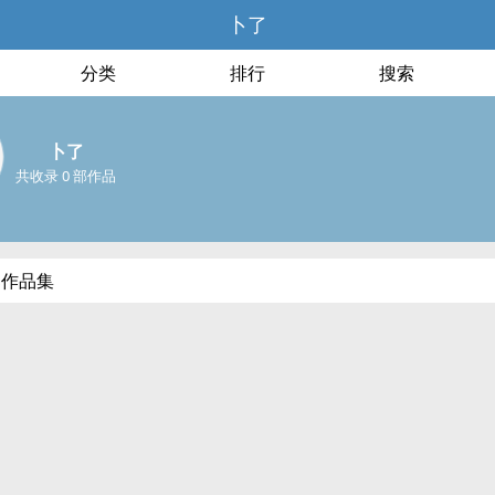
卜了
分类
排行
搜索
卜了
共收录 0 部作品
部作品集