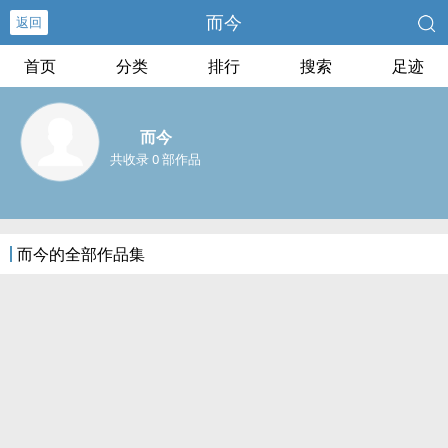
而今
返回
首页
分类
排行
搜索
足迹
而今
共收录 0 部作品
而今的全部作品集