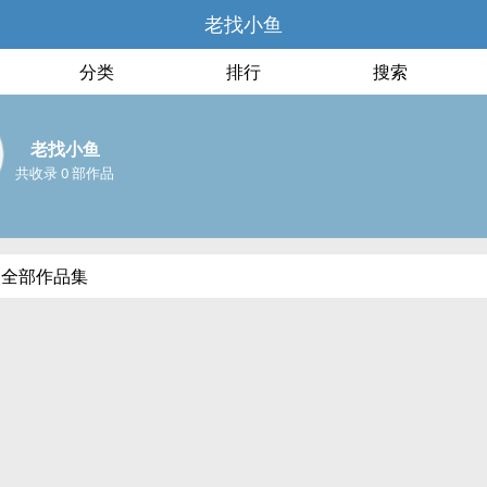
老找小鱼
分类
排行
搜索
老找小鱼
共收录 0 部作品
的全部作品集