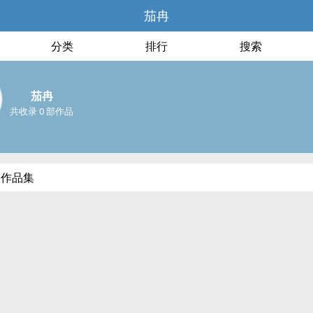
茄冉
分类
排行
搜索
茄冉
共收录 0 部作品
部作品集