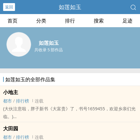
如莲如玉
返回
首页
分类
排行
搜索
足迹
如莲如玉
共收录 5 部作品
如莲如玉的全部作品集
小地主
都市
/
排行榜
连载
(大伙注意啦，胖子新书《大富贵》了，书号1659455，欢迎乡亲们光
临。)
回忆过去那点事，其实就是这个味。
大田园
都市
/
排行榜
连载