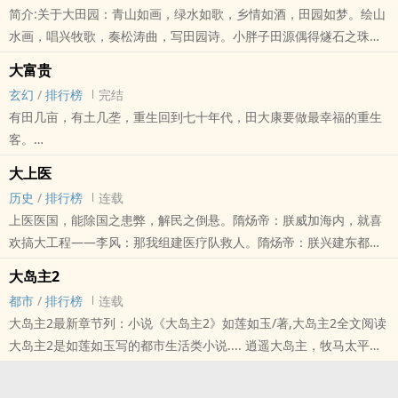
简介:关于大田园：青山如画，绿水如歌，乡情如酒，田园如梦。绘山
水画，唱兴牧歌，奏松涛曲，写田园诗。小胖子田源偶得燧石之珠，
里面居然连接着远古空间，可以把远古的草、木、羽、毛、鳞、介、
大富贵
臝等物种兑换到现实世界。于是田源便主动申请加入驻村工作队，来
玄幻
/
排行榜
完结
到最为贫困的黑瞎子屯。面对着被彻底破坏的自然环境，他一步一步
有田几亩，有土几垄，重生回到七十年代，田大康要做最幸福的重生
地发展种植业和养殖业，绿化荒山、草原，将贫瘠的土地变成绿色生
客。
态基地，将绿水青山变成金山银山，带领乡亲们走上脱贫致富奔小康
掏掏鸟，捉捉鱼，野鸡飞到饭锅里。野猪遍地走，飞鸟蹿进笼，棒子
的道路。而田源，自然也过上了美滋滋的田园生活。
大上医
照着狍子头。
历史
/
排行榜
连载
教教书，育育人，黄花闺女赛仙人儿。新时代的倒爷，赚不完的金
上医医国，能除国之患弊，解民之倒悬。隋炀帝：朕威加海内，就喜
银，取不完的大富贵。
欢搞大工程——李风：那我组建医疗队救人。隋炀帝：朕兴建东都洛
富贵无边，所以难足；穷苦难捱，所以难忘。大富贵，为大伙讲述一
阳，征民夫二百万，死者十之四五——李风：我救救救。隋炀帝：朕
段乱世中生存、盛世中崛起的故事。还是老规矩，一天三章，早晨七
大岛主2
兴修大运河，征夫五百万，死者过半——李风：我救救救。隋炀帝：
点、中午十一点、晚上五点。感谢友人“老不死”提供封面）
都市
/
排行榜
连载
朕三征高句丽，死者不计其数——李风，我救，救不过来了。杨广你
呵呵，大富贵书友群：109839300，感谢书友小海妖提供。又来了几
大岛主2最新章节列：小说《大岛主2》如莲如玉/著,大岛主2全文阅读
丫太能折腾，不配当皇帝，赶紧换人，皇帝轮流做，明年到我家。
个群，都有大量空位，欢迎大伙入伙：大富贵二群28640505，大富贵
大岛主2是如莲如玉写的都市生活类小说.... 逍遥大岛主，牧马太平
三群64519389，大富贵四群122457800，大富贵书友群
洋。
n56336803。感谢书友/wx从零开始、人生为何、飞跃心灵、倒霉
自定义标签如下：种田、寻宝、探险、自然。