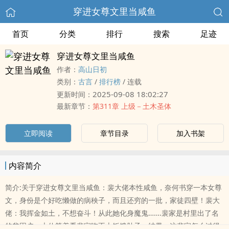
穿进女尊文里当咸鱼
首页
分类
排行
搜索
足迹
穿进女尊文里当咸鱼
作者：
高山日初
类别：
古言
/
排行榜
/
连载
2025-09-08 18:02:27
更新时间：
最新章节：
第311章 上级－土木圣体
立即阅读
章节目录
加入书架
内容简介
简介:关于穿进女尊文里当咸鱼：裴大佬本性咸鱼，奈何书穿一本女尊
文，身份是个好吃懒做的病秧子，而且还穷的一批，家徒四壁！裴大
佬：我挥金如土，不想奋斗！从此她化身魔鬼…….裴家是村里出了名
的贫困户，大伙等着看裴家吃不上饭饿肚子。结果，这裴家怎么过得