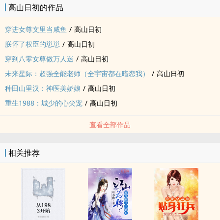
高山日初的作品
穿进女尊文里当咸鱼
/
高山日初
朕怀了权臣的崽崽
/
高山日初
穿到八零女尊做万人迷
/
高山日初
未来星际：超强全能老师（全宇宙都在暗恋我）
/
高山日初
种田山里汉：神医美娇娘
/
高山日初
重生1988：城少的心尖宠
/
高山日初
查看全部作品
相关推荐