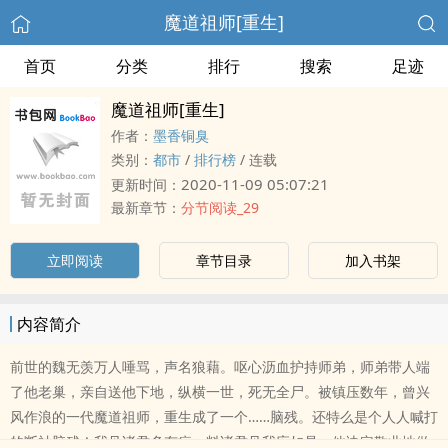
魔道祖师[重生]
首页
分类
排行
搜索
足迹
魔道祖师[重生]
作者：
墨香铜臭
类别：
都市
/
排行榜
/
连载
2020-11-09 05:07:21
更新时间：
最新章节：
分节阅读_29
立即阅读
章节目录
加入书架
内容简介
前世的魏无羡万人唾骂，声名狼藉。呕心沥血护持师弟，师弟带人端
了他老巢，亲自送他下地，纵横一世，死无全尸。被镇压数年，曾兴
风作浪的一代魔道祖师，重生成了一个……脑残。还特么是个人人喊打
的断袖脑残！我见诸君多有病，料诸君见我应如是。他决定敬业地做