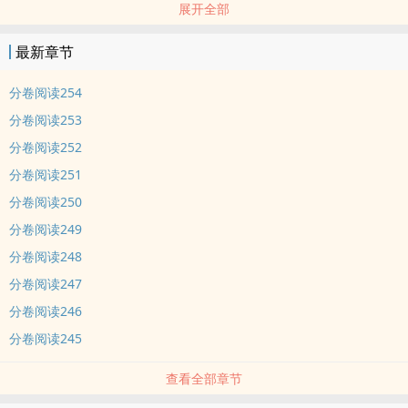
展开全部
好一名脑残。但修鬼道不修仙，任你千军万马，十方恶霸，九州奇
侠，高岭之花，但凡化为一抔黄土，统统收归旗下，为我所用，供我
最新章节
驱策！高贵冷艳攻×邪魅狂狷受 1主角他是个挂比，自带王霸之气 σ( °
△ °|||)！③本文主线打怪搅基带孩子，日常撒泼发疯耍赖扮猪吃老
分卷阅读254
虎。不走复仇流，拒绝苦大仇深，但是该虐的渣渣还是会虐的。④晚
分卷阅读253
上9:00以后更新。完结穿书文《人渣反派自救系统》：专栏，星星眼
分卷阅读252
求包养：。监督催文处：
分卷阅读251
分卷阅读250
分卷阅读249
分卷阅读248
分卷阅读247
分卷阅读246
分卷阅读245
查看全部章节