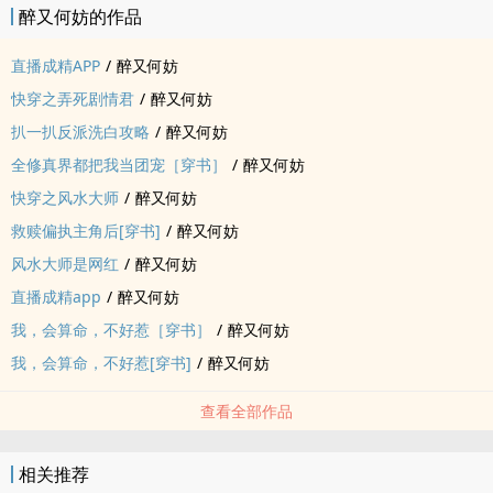
醉又何妨的作品
直播成精APP
/
醉又何妨
快穿之弄死剧情君
/
醉又何妨
扒一扒反派洗白攻略
/
醉又何妨
全修真界都把我当团宠［穿书］
/
醉又何妨
快穿之风水大师
/
醉又何妨
救赎偏执主角后[穿书]
/
醉又何妨
风水大师是网红
/
醉又何妨
直播成精app
/
醉又何妨
我，会算命，不好惹［穿书］
/
醉又何妨
我，会算命，不好惹[穿书]
/
醉又何妨
查看全部作品
相关推荐