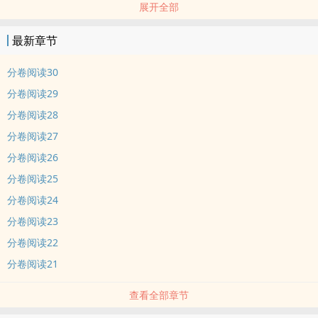
展开全部
找他求姻缘符的柔弱白莲花：“即使他已经有妻有子，可是我还是忘不
了他......”
最新章节
乔广澜：“没关系你再忍忍，人死了该忘的想记也记不住。”
分卷阅读30
请他在生日宴上出席表演的全市首富：“我岁数大了，一年就过这么一
分卷阅读29
次生日......”
分卷阅读28
乔广澜：“谁不是一年只过一个生日？我岁数不大也没过俩。”
分卷阅读27
一起吃饭的相亲对象：“这个饭店的酥饼一点也不地道，层数烙的太少
分卷阅读26
了。”
分卷阅读25
乔广澜
分卷阅读24
分卷阅读23
分卷阅读22
分卷阅读21
查看全部章节