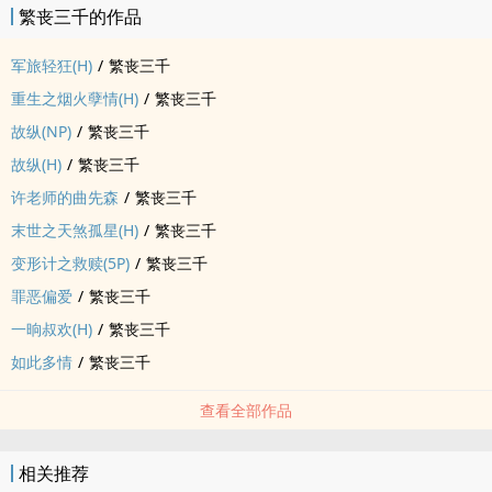
繁丧三千的作品
军旅轻狂(H)
/
繁丧三千
重生之烟火孽情(H)
/
繁丧三千
故纵(NP)
/
繁丧三千
故纵(H)
/
繁丧三千
许老师的曲先森
/
繁丧三千
末世之天煞孤星(H)
/
繁丧三千
变形计之救赎(5P)
/
繁丧三千
罪恶偏爱
/
繁丧三千
一晌叔欢(H)
/
繁丧三千
如此多情
/
繁丧三千
查看全部作品
相关推荐