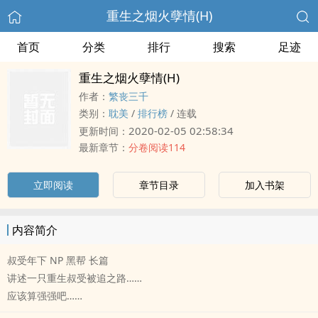
重生之烟火孽情(H)
首页
分类
排行
搜索
足迹
重生之烟火孽情(H)
作者：
繁丧三千
类别：
耽美
/
排行榜
/
连载
2020-02-05 02:58:34
更新时间：
最新章节：
分卷阅读114
立即阅读
章节目录
加入书架
内容简介
叔受年下 NP 黑帮 长篇
讲述一只重生叔受被追之路……
应该算强强吧……