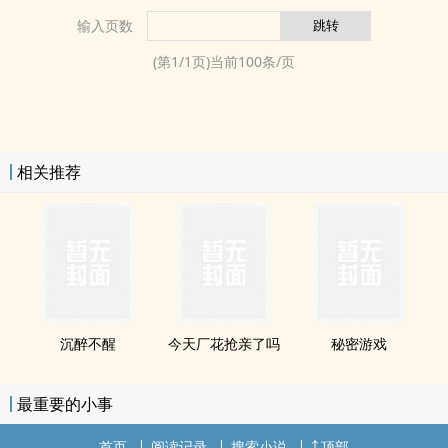
输入页数
(第
1
/
1
页)当前
100
条/页
相关推荐
沉醉不醒
今天厂花抢亲了吗
秘密游戏
最重要的小事
首页
阅读记录
搜索小说
顶部