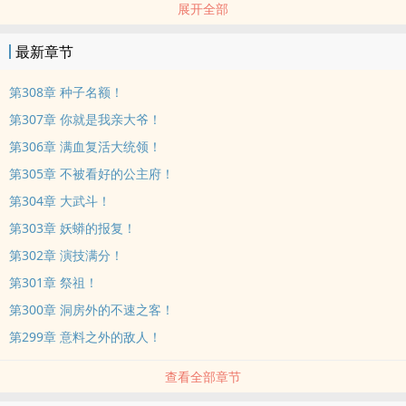
展开全部
“许知尘，你收集那些废品作甚？”
“发家...哦不是，保卫环境。”
最新章节
“可我的剑还没坏。”
“不，已经坏了。”
第308章 种子名额！
......
第307章 你就是我亲大爷！
第306章 满血复活大统领！
第305章 不被看好的公主府！
第304章 大武斗！
第303章 妖蟒的报复！
第302章 演技满分！
第301章 祭祖！
第300章 洞房外的不速之客！
第299章 意料之外的敌人！
查看全部章节