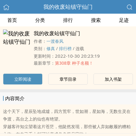
我的收废站镇守仙门
首页
分类
排行
搜索
足迹
我的收废站镇守仙门
作者：
一渡春风
类别：
修真
/
排行榜
/
连载
2022-10-30 20:23:19
更新时间：
最新章节：
第308章 种子名额！
立即阅读
章节目录
加入书架
内容简介
这个天下，星辰坠地成墟，四方荒牢，世如潮，星如海，无数生灵在
争渡，高台之上的仙也有绝望。
穿越客许知尘望着这片苍茫，他陡然发现，那些被人弃如敝履的糟粕
之物，在自己手上却可以变成各色极品宝物！