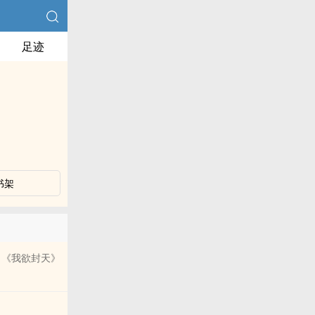
足迹
书架
》《我欲封天》