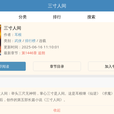
三寸人间
分类
排行
搜索
三寸人间
作者：
耳根
类别：
武侠
/
排行榜
/
连载
2025-06-16 11:10:01
更新时间：
最新章节：
第1446章 追朔
即阅读
章节目录
加入
寸人间：举头三尺无神明，掌心三寸是人间。这是耳根继《仙逆》《求魔
后，创作的第五部长篇小说《三寸人间》。
收起