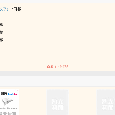
文字）
/
耳根
根
根
根
查看全部作品