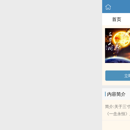
首页
立
内容简介
简介:关于三
《一念永恒》