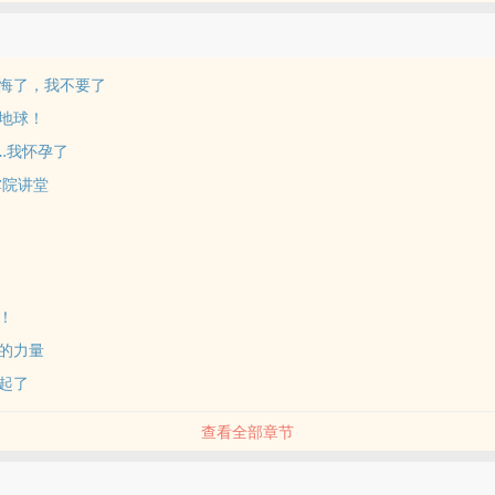
反悔了，我不要了
归地球！
……我怀孕了
掌院讲堂
嘴！
识的力量
不起了
查看全部章节
品