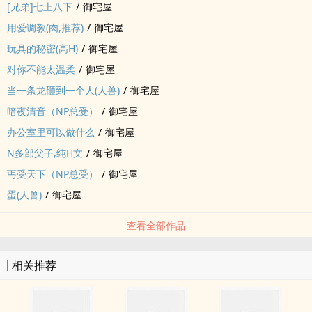
[兄弟]七上八下
/
御宅屋
用爱‍‎­调​‌­教‌(肉,推荐)
/
御宅屋
玩具的秘密(‌​高‎‌H‍)
/
御宅屋
对你不能太温柔
/
御宅屋
当一条龙砸到一个人(‎人​‌‎兽­)
/
御宅屋
暗夜清音（NP总受）
/
御宅屋
办公室里可以做什么
/
御宅屋
N多部父子,纯​H‎​文‎
/
御宅屋
丐受天下（NP总受）
/
御宅屋
蛋(‎人​‌‎兽­)
/
御宅屋
查看全部作品
相关推荐