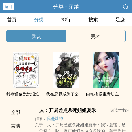
分类 - 穿越
返回
首页
分类
排行
搜索
足迹
默认
完本
我靠猫猫祟祟艰难求生！
我在忍界成为了公主殿下
白蛇抱紧宝青坊主大腿双修变强
一人：开局差点杀死姐姐夏禾
阅读本书
全部
作者 :
我是灶神
关于一人：开局差点杀死姐姐夏禾：我叫夏诺，是
言情
一个疯子，嗯，反正他们是这么说我的。至于为什