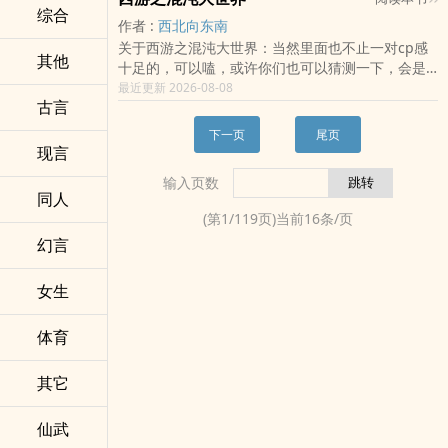
仅只是开始！
综合
作者 :
西北向东南
关于西游之混沌大世界：当然里面也不止一对cp感
其他
十足的，可以嗑，或许你们也可以猜测一下，会是
哪个女妖怪，又是和谁？总之书内刻画的，多是御
最近更新 2026-08-08
古言
姐，森女。叶青一带着老婆一起闯西游，只为不被
收编，不想去任何一方势力下做“打工人”，只想着两
下一页
尾页
个人能过上简简单单，无拘无束无人打扰的恬静生
现言
活。偶尔可以听风吟月醉倚斜阳，亦可执手画雪闲
输入页数
看山高水长；细品相伴不记年，回忆之人在身前，
同人
记忆未满，每一天都是倾心的一天，爱会成为一种
(第
1
/
119
页)当前
16
条/页
戒不掉，也不想戒掉的
幻言
女生
体育
其它
仙武