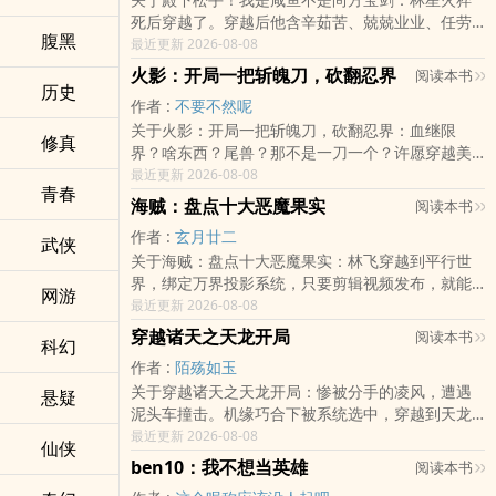
死后穿越了。穿越后他含辛茹苦、兢兢业业、任劳
腹黑
任怨、无怨无悔的给系统996打了三年工，终于在即
最近更新 2026-08-08
将退休的前一晚……重生了！狗血小说是，主角心愿
火影：开局一把斩魄刀，砍翻忍界
阅读本书
未了，死不瞑目，重生逆袭，踏破苍穹……林星火
历史
作者 :
不要不然呢
是，白干三年，没有工资，一夜回到……这都不是解
关于火影：开局一把斩魄刀，砍翻忍界：血继限
放前了，这是侏罗纪吧？努力三年全白费，系统996
修真
界？啥东西？尾兽？那不是一刀一个？许愿穿越美
影无踪。没了系统的KPI，林星火决定摆烂。做一只
少女动漫的千夜却阴差阳错的来到了火影忍者世
最近更新 2026-08-08
咸鱼，做一只快乐的咸鱼~可惜咸鱼的养老之路有四
青春
界，还是第三次忍界大战时期？“喂，臭神明，你给
重阻碍：柔软的心，破碎
海贼：盘点十大恶魔果实
阅读本书
我解释清楚啊喂！”一把手持斩魄刀的，没有查克拉
作者 :
玄月廿二
的另类忍者的另类忍界故事，正传时期开始无敌！
武侠
关于海贼：盘点十大恶魔果实：林飞穿越到平行世
界，绑定万界投影系统，只要剪辑视频发布，就能
网游
获得奖励。于是诸天万界的天空上出现巨大虚影屏
最近更新 2026-08-08
幕...在艾斯与黑胡子对战时候，烧烧果实向世人展示
穿越诸天之天龙开局
阅读本书
科幻
了不俗的战力。即便在后续面对海军大将青雉时
作者 :
陌殇如玉
候，仅凭借恶魔果实能力也能与其相互抗衡。超新
关于穿越诸天之天龙开局：惨被分手的凌风，遭遇
星：....这就是白胡子团二队长的实力吗？卡普：艾
悬疑
泥头车撞击。机缘巧合下被系统选中，穿越到天龙
斯这家伙要是能听劝加入海军，凭烧烧果实的能
世界。十八年后，凌风觉醒前世记忆，与系统成功
最近更新 2026-08-08
力，不也是个大将实力吗？然而，当大家看到第一
仙侠
绑定。系统在手，凌风登顶天龙世界之巅。随后开
名出现时，所有人的的眼珠
ben10：我不想当英雄
阅读本书
启诸天万界之旅，在这个旅程中。他留下传说，带