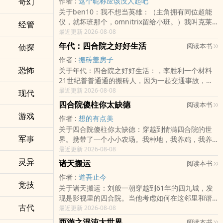
奇幻
作者 :
这个昵称应该没人起吧
走美女……
关于ben10：我不想当英雄：（主角拥有同位超能
仪，就坏班那个，omnitrix留给小班。）我叫克莱
经管
因·艾泽拉斯，也许没人听过我的名字，但一定听过
最近更新 2026-08-08
我堂弟的名字，他叫本杰明·柯比·班田纳森，我们叫
年代：四合院之好好生活
阅读本书
侦探
他田小班。（主角本身有特殊性，特殊性后面会
作者 :
搬砖盖房子
说，因此主角在骇客宇宙是几乎无敌的存在，但主
恐怖
关于年代：四合院之好好生活：，李胜利一个材料
角也会有实力的成长，不是一点一点的成长，而是
21世纪普普通通的搬砖人，因为一起交通事故，一
阶段的成长，比如表内加入终极进化的功能之类
觉醒来穿越到了六十年代初。复员转业来到红星轧
最近更新 2026-08-08
的。）跟少年骇客有关的，小说都会写，从第一季
现代
钢厂任职保卫科副科长。哎，这不是自己追过的禽
开始，其他的比如错误
四合院傻柱你太缺德
阅读本书
满四合院吗？何雨柱、秦淮茹、易中海、刘海中、
游戏
作者 :
想的有点美
阎埠贵、聋老太太等等，李胜利可不管别的，只想
关于四合院傻柱你太缺德：穿越到情满四合院的世
好好生活。
军事
界。携带了一个小小农场。我种地，我养鸡，我养
鱼，我自给自足。秦淮茹还想要拿捏我？门都没
最近更新 2026-08-08
有。易中海想要道德绑架我？想都别想。我是傻
灵异
诸天搬运
阅读本书
柱，我要闹翻天
作者 :
道吾止今
竞技
关于诸天搬运：刘般一朝穿越到61年的四九城，发
现是影视里的四合院。当他考虑如何在这邻里和谐
古代
的四合院生活下去时，金手指准时报道。当他满心
最近更新 2026-08-08
欢喜的想靠金手指过上幸福生活时，才发现这里仅
西游之混沌大世界
阅读本书