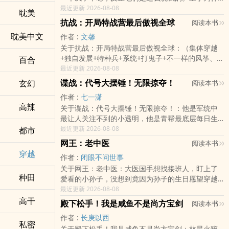
么这么说我，大概是因为一年内我作案超过一百起
最近更新 2026-08-08
耽美
吧，而且已经被执行了枪决。可惜，我并没有死，
抗战：开局特战营最后傲视全球
阅读本书
而是来到了一人之下的世界。当我知道我的姐姐叫
耽美中文
作者 :
文馨
做夏禾的时候，我就知道我来到了一个非常有意思
关于抗战：开局特战营最后傲视全球：（集体穿越
的世界，并且我还获得了两面宿傩的能力，不过系
+独自发展+特种兵+系统+打鬼子+不一样的风筝、亮
百合
统不太靠谱，居然要我寻找并吞服散落在世界各地
剑、雪豹）在一次演习中，龙炎特战营全营八百多
最近更新 2026-08-08
的宿傩手指，才能获得力量。在此之前，我也就是
人，集体意外穿越到平行世界。他们发现倭国正在
比普通人强一点。不过没关系，这样才有
谍战：代号大摆锤！无限掠夺！
玄幻
阅读本书
侵略华夏国，而且身处淞沪战场。一身现代装备的
作者 :
七一潇
特战营，加上有战神系统加持，当即决定加入抗
‎­高‎­辣­
关于谍战：代号大摆锤！无限掠夺！：他是军统中
战，用现代武器吊打小鬼子。开局就击沉鬼子四艘
最让人关注不到的小透明，他是青帮最底层每日生
航母，虎式坦克、野蜂自行火炮、喀秋莎、龙卷
死无常的小弟。他是暗中掌握庞大家族产业的幕后
最近更新 2026-08-08
都市
风、凝固汽油弹、集束炸弹……鬼子的噩梦就此开
老板，他是无数人口中的流氓，人渣。他更是让无
始，特战营将会在这个平行世界，开始一
网王：老中医
阅读本书
数奸贼日谍闻风丧胆的特务。他，代号，大摆锤！
穿越
作者 :
闭眼不问世事
关于网王：老中医：大医国手想找接班人，盯上了
种田
爱看的小孙子，没想到竟因为孙子的生日愿望穿越
到了网王世界。网王世界很可怕，还好有金刚功，
最近更新 2026-08-08
长寿功助他练出了真气。气功网球，能成为世界第
高干
殿下松手！我是咸鱼不是尚方宝剑
阅读本书
一吗？
作者 :
长庚以西
私密
关于殿下松手！我是咸鱼不是尚方宝剑：林星火猝