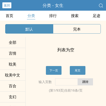
分类 - 女生
返回
首页
分类
排行
搜索
足迹
默认
完本
全部
列表为空
言情
耽美
下一页
尾页
耽美中文
输入页数
百合
(第
1
/
93
页)当前
16
条/页
玄幻