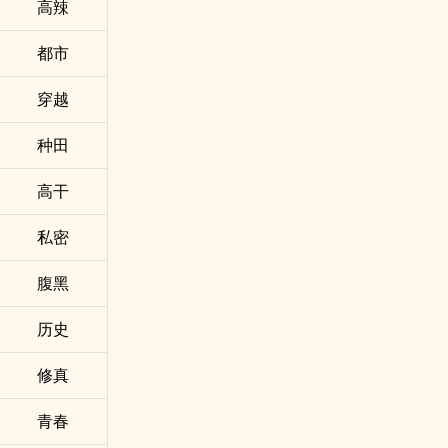
‌‍高‎​‍辣‎​­
都市
穿越
种田
高干
私密
腹黑
历史
修真
青春