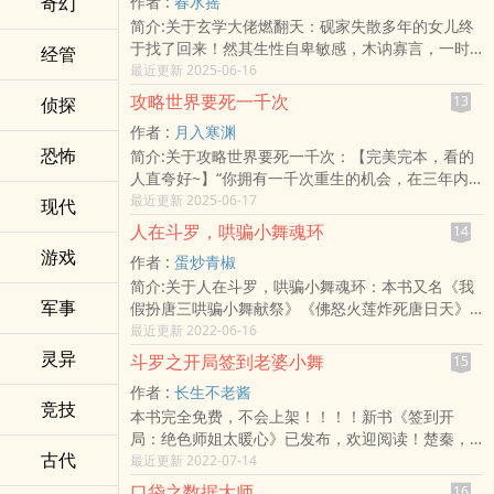
奇幻
作者 :
春水摇
吧！”她惊愕，但是却不失落，“想要我离婚也可以，
简介:关于玄学大佬燃翻天：砚家失散多年的女儿终
但是，事情的后果你来承担，也不准像夏式伸手！”
于找了回来！然其生性自卑敏感，木讷寡言，一时
“好，我答应你！”于是，她在离婚协议书上签下字，
经管
想不开跳河自尽，再睁眼，便是除了名字什么都不
最近更新 2025-06-16
签字的那一刻，她的嘴角勾起一
记得的砚灵兮。砚灵兮天生一副笑脸，什么都吃就
攻略世界要死一千次
13
侦探
是不吃亏，什么都受就是不受委屈，既然砚家不喜
作者 :
月入寒渊
欢她，她就毅然决然搬出去。几个月后，砚家再次
恐怖
简介:关于攻略世界要死一千次：【完美完本，看的
找到砚灵兮。彼时，她正在摆地摊，边摆边念叨:“看
人直夸好~】“你拥有一千次重生的机会，在三年内
风水择吉日，八字合婚宝宝取名，算命看字相面，
拯救这个世界吧！“”一觉醒来，穷困潦倒的秦毅终于
最近更新 2025-06-17
镇宅平安符，观音送财符，破邪法正符，斩妖除魔
现代
得到了金手指……只不过，这似乎并不是一件好事。
符......应有尽有，今天一律打八折，一张八万，要买
人在斗罗，哄骗小舞魂环
14
……从此，世界在秦毅眼中变得不一样了。游荡在都
速来！”神奇的是，还真有无数他们需要瞻仰的大
游戏
作者 :
蛋炒青椒
市的血族蠢蠢欲动，吸血鬼猎人穿梭于人群。社会
佬，跪着求着也要买，还为了多买一张互相打起来
简介:关于人在斗罗，哄骗小舞魂环：本书又名《我
动荡，隐藏在世界暗面的势力接连登场，究竟谁才
了！
军事
假扮唐三哄骗小舞献祭》《佛怒火莲炸死唐日天》
是毁灭世界的罪魁祸首？“是去血族那里当个卧底，
《我假扮唐三干坏事》《昊天笋远胜昊天锤》《唐
最近更新 2022-06-16
还是从猎人那里开始实习……这是个问题。”他很怀
三：这些都不是我干的》......左手昊天笋，右手青
疑在一千条重生路线中，是否真的有一条通往完美
灵异
斗罗之开局签到老婆小舞
15
莲。前世蓝星枪械爱好者蓝巳，灵魂机缘巧合之下
结局的路线。——————————“老哥，吃饭
作者 :
长生不老酱
身穿到画江湖之不良人世界成为通文馆第十四太
了！”“来了！”嗯……拯救世界太遥远了，他应该想想
竞技
本书完全免费，不会上架！！！！新书《签到开
保，还未来得及大展宏图，就被不良帅视为异数打
怎么度过眼前的难关，外面那个叫他吃饭的妹妹，
局：绝色师姐太暖心》已发布，欢迎阅读！楚秦，
下山崖，灵魂重生到斗罗大陆.....唐三：我昊天锤是
已经杀了他两次了。【新书《高维猎杀者》已发
古代
一名资深宅男，酷爱观看斗罗大陆动漫，一次偶然
最近更新 2022-07-14
天下第一器武魂。蓝巳：不不，我昊天笋才是，不
布，据传，是凝聚神格的作品】群：391639616
的机会，竟是穿越到了这里。并且，觉醒了女神系
但能砸人，笋尖还能破防。唐三：我蓝银皇是最强
口袋之数据大师
16