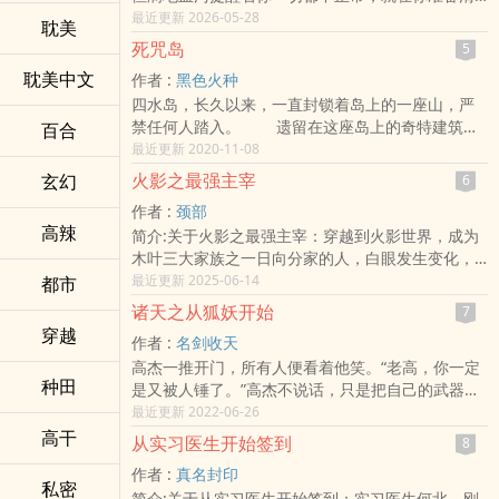
理现场，门口传来了警察的敲门声……】【你锒铛入
最近更新 2026-05-28
耽美
狱，即将被当成替罪羊推上打靶场，为了自救你只
死咒岛
5
能想办法贿赂狱警……】【你在自救中发现，打靶场
耽美中文
作者 :
黑色火种
上的花生米不是你生命的唯一威胁，不可言状之物
四水岛，长久以来，一直封锁着岛上的一座山，严
潜藏在暗中，露出了如饥似渴的大口……】一朝穿
禁任何人踏入。 遗留在这座岛上的奇特建筑究
百合
越，锒铛入狱，林恩只能凭借自己的大脑求生，从
竟是什么？这座岛的原住民又究竟是什么人？那正
最近更新 2020-11-08
底层兢兢业业，做大做强，再创辉煌，不曾想这个
逐步蔓延的诅咒，其源头真的是那座禁山吗？
世界从不如人愿。多年后。“你们凭什么称呼我邪
火影之最强主宰
玄幻
6
神？是时候清算你们了，历史的寄生虫，旧日的残
作者 :
颈部
党，路灯上的挂饰，反动派们！”……性相，序列，
​高​‎‌辣‌‎
简介:关于火影之最强主宰：穿越到火影世界，成为
遗物，非凡者；这是来自历史下游者的挣扎。战
木叶三大家族之一日向分家的人，白眼发生变化，
争，资本，革新，诸神们；这是给孽主的加冕戴冠
获得了内视的能力……在内视状态下拥有主宰体内的
最近更新 2025-06-14
都市
传说。
一切的能力……偶然间发现先祖的秘密，从此走上和
诸天之从狐妖开始
7
六道仙人不同的路……新书《从给鸣人治病开始》已
穿越
作者 :
名剑收天
经上传！喜欢的可以关注一下。。
高杰一推开门，所有人便看着他笑。“老高，你一定
种田
是又被人锤了。”高杰不说话，只是把自己的武器放
在桌子上，推到老板面前。“换一叠强化符，一门绝
最近更新 2022-06-26
艺。”他们又故意高声嚷嚷道：“你一定被人打败
高干
从实习医生开始签到
8
了。”“这个月第三次了吧！”“穿越者里面混的最惨
作者 :
真名封印
的。”一时间，店里店外充斥着快活的气氛，大家都
私密
简介:关于从实习医生开始签到：实习医生何北，刚