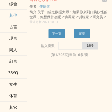
统。
控制系系武魂，附带蓝银领域。蓝巳：看我青莲武
综合
作者 :
传语者
魂，佛怒火莲炸不死你。青莲领域坑哭你。唐三：
简介:关于口袋之数据大师：如果你来到口袋妖怪的
我还有唐门绝学。蓝巳：至圣乾坤功见过没？五雷
其他
世界，你想做什么呢？协调家？训练家？研究员？
天心诀见过没？两大神功合二为一，能同时使用两
探险者？还是其他的种种？或者去探寻下智爷与大
最近更新 2021-10-31
个武魂。并施展武魂融合技。唐三：我还有昊天九
古言
木博士的不解之谜，咳咳，殿他什么都想做，可惜
绝，大须弥锤炸环，能够越级对战。蓝巳：不好意
现在他已经在路上一去不复返了。“小熊熊，跟我走
思，我也会，变成你模样从你死鬼老爹那偷学的。
下一页
尾页
吧，以后吃香的喝辣的，跟殿哥走，熊生圆满！”殿
现言
唐三：我还有小舞.....蓝巳释放出青莲武魂，第六圈
正蹲在一只萌到极点，吸着手指的熊宝宝面前，努
红色魂环格外显眼：抱歉，她已经成为我的魂环
输入页数
力狰狞的笑着，却忽然感觉天色变暗了，然后眼前
了。ps：作者已有一本均订过两千的完本斗罗《斗
同人
一黑……“请小心规避对方的父母。”满头血的殿面无
罗之偷取万界系统》，第二本斗破同人文《斗破之
(第
1
/
698
页)当前
16
条/页
表情的把自己的经验之谈写在本子上，然后义无反
易宝系统》正在完结中。友情提示：非系统文，不
幻言
顾的继续开始作死……啊，不，创造人生价值！【群
收小舞。
号：725364895】
33YQ
女生
体育
其它