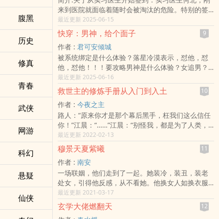
好久没有这样高兴过了。高杰也赔笑了起来，伸出
来到医院就面临着随时会被淘汰的危险。特别的签
手捞回了自己的剑，拔出鞘来。快活的气氛顿时一
腹黑
到技能，却让他平步青云，步步高升。在“手术室”签
最近更新 2025-06-15
滞，拉长的声音像极了鹅叫。久久不休
到【一级手术】在“麻醉科”签到【一级麻醉】在“骨
快穿：男神，给个面子
9
科”签到【正骨十八手】在“放射科”签到【透视眼】
历史
作者 :
君可安倾城
……不知不觉一年后，他从一个菜鸟，成为了医院的
被系统绑定是什么体验？落星冷漠表示，怼他，怼
大神！
修真
他，怼他！！！要攻略男神是什么体验？女追男？
不可能，这辈子都不可能主动。凤梧：【我求你好
最近更新 2025-06-16
青春
好做任务行不行？】落星：“考虑考虑。”凤梧：【考
救世主的修炼手册从入门到入土
10
虑什么？你追的可是男神，男神啊。】落星：“嗯。”
作者 :
今夜之主
那又怎样
武侠
路人：“原来你才是那个幕后黑手，枉我们这么信任
你！”江晨：“……”江晨：“别怪我，都是为了人类，
网游
我不能输，所以只能请你们去死了。”……【第一场
最近更新 2022-02-13
游戏：深海大逃杀】【第二场游戏：谁是杀手？】
穆景天夏紫曦
11
科幻
【第三场游戏：？？？？？】……“我的目标从始至
作者 :
南安
终都只有一个”“活着……”“然后不择手段的赢下每一
一场联姻，他们走到了一起。她装冷，装丑，装老
场游戏。”
悬疑
处女，引得他反感，从不看她。他换女人如换衣服
————————————————————本书
一样快，从不回家，所以，对家里的“丑妻”不闻不
最近更新 2021-03-17
又名：《重生后为人类力挽狂澜的我却成了反
仙侠
问，所以结婚一年，他除了知道自己的老婆很丑之
派？》万相完结了，这次绝对不割了，我以人格担
玄学大佬燃翻天
12
外，一无所知。终于，他受不了，开了口，“离婚
保（狗头保命）