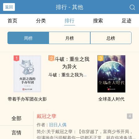
排行 - 其他
返回
首页
分类
排行
搜索
足迹
周榜
月榜
总榜
斗破：重生之我为异火
带着手办军团在火影
全球圣人时代
戴冠之孽
4
全部
作者 :
旧日人偶
简介:关于戴冠之孽：【你穿越了，富商少爷开局，
言情
但满地血污提醒着你一切都不正常，就在你准备清