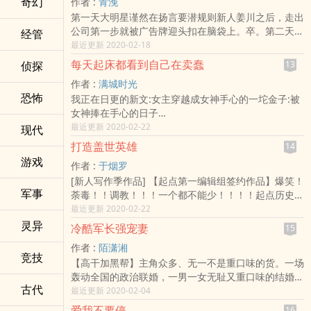
奇幻
作者 :
青浼
政府宣布他为叛军！伪满洲国宣布他为叛逆！但他什么
第一天大明星谨然在扬言要潜规则新人姜川之后，走出
都不在乎，活着的唯一目的，就是要把矮矬子在华夏制
公司第一步就被广告牌迎头扣在脑袋上。卒。第二天谨
造的万人坑，重新还给矮矬子！以彼之道，还施彼身！
经管
然发现自己重生成一只仓鼠，还是最没脾气的品种奶
最近更新 2020-02-18
他在逆境当中，选择杀出一条血路，为的是告诉大家不
茶。他又遇见了姜川，只不过这次他在笼子里。谨然：
要忘记惨痛的教训！
每天起床都看到自己在卖蠢
侦探
13
“叽叽选我叽叽选我叽叽选我”姜川：“这只蹦来蹦去的
文中姓名有真有假，请勿对号入座
作者 :
满城时光
仓鼠真是贼眉鼠眼。”谨然：“”姜川：“就它了。”第川买
恐怖
我正在日更的新文:女主穿越成女神手心的一坨金子:被
了一只仓鼠回家，给它取名叫“阿肥”。因为担心阿肥寂
女神捧在手心的日子
寞，他又买了一只仓鼠陪它。可是阿肥看起来不是很高
苏媛是自杀的。
最近更新 2020-02-22
兴的样子。阿肥：两只仓鼠合笼养姜川，你是猪吗这一
现代
父亲去世，她一个人顶着所有的压力应对父亲留下的烂
天，一场守护主人与地盘的仓鼠保卫战就此打响。避雷
打造盖世英雄
14
摊子的时候，她没有想过死亡。
指南1重生娱乐
游戏
作者 :
于烟罗
继母善妒，她被迷晕了送到了对家的时候，她没有想过
[新人写作季作品] 【起点第一编辑组签约作品】爆笑！
死亡。
军事
荼毒！！‌‍调­‌教‌！！！一个都不能少！！！！起点历史上
从被父亲保护得好好的大小姐变成继母的交易工具，她
最恶质的一票兄弟！最骠悍的女性角色！！一场逆天的
最近更新 2020-02-22
咬碎了牙齿，艰难地活了下来。
穿越，一堆逆天的搞笑，一个逆天的故事
恨她的，她恨的，通通被她送进了地狱，她却没有了活
灵异
冷酷军长强宠妻
15
―――――――――――――――――――――――――
着的欲望。
作者 :
陌潇湘
爬走喝茶
只是
竞技
【高干加黑帮】主角众多、无一不是重口味的货。一场
――――――――――――――――――――――――
苏媛睁开眼睛，看着镜子里面自己痛恨到骨子里面的
轰动全国的政治联婚，一男一女无耻又重口味的结婚
友情推荐海棠文社作品：梦东园《吕汉》七叶树《建
脸，为什么自己会变成自己的继母那个恶
古代
了。世人都以为他们是省委书记的孙子和军委主的孙
最近更新 2020-02-04
木》吕丹《黑炎帝》柳暗花溟《驱魔人》劫火红莲《黄
女，其实…他是意大利军事军长？还是意大利黑手党的
泉祭》纳兰非《失忆皇帝》翡翠冷《收妖少年》水晶
爱我不要停
16