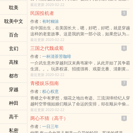
在外的陈克复，自小向往着成为一名英雄好汉，在他二
最近更新 2020-02-22
耽美
十二岁时，他偷偷的带着自己的几个家丁参加了隋第三
民国投机者
5
次征高丽战争。在陈克复的处女战中，他在百万军中，
耽美中文
作者 :
有时糊涂
以一身拉风的白马白袍形像，引得了皇帝的注意，实现
在中国出生，在美国长大，嗯，好吧，好吧，就是穿越
了成为英雄好汉的梦想，却也在漫天的雷电交加中，被
这样的老套故事。这是我的第一部小说，如果您认为写
百合
一位来自二十一世纪的青年灵魂穿越附身。长槊侵天
得好，请投我一票，如果您认为写得差，请指正。读者
最近更新 2020-02-22
半，轮刀耀日光。战马、长枪、骠悍勇武的男人、鲜血
群：黄埔军校第一期(招生中)黄埔军校第二期(已满)黄
染红的沙场。穿越而来的陈克复知道隋朝即将灭亡，天
三国之代魏成蜀
玄幻
6
埔军校第三期(已满）黄埔军校第四期(已满)黄埔军校第
下将再次陷入乱世当中。乱世
作者 :
一杯清茶苦咖啡
五期（已满）黄埔军校第六期（招生中）黄埔军校第七
​高‌‎辣­
一介武生意外穿越到汉末典韦家中，从此开始了其争霸
期......
生涯。。。玩弄权谋、招揽强将、戏耍北番、清剿黄
各位书友要是觉得《民国投机者》还不错的话请不要忘
巾、入主川蜀。。。以其强势姿态占据川蜀为基地，不
最近更新 2020-02-22
都市
记向您群和微博里的朋友推荐哦！《民国投机者》作
断发展势力，取代前世三国中曹魏的强势最终成就蜀汉
者：有时糊涂享受阅读 享受午后阳光带来的慵懒惬
青楼娱乐指南
7
天下。......＊咖啡求 收藏、求红票。感谢 修罗滅世、
意，一杯下午茶 一本好书。享受生活，享受小
穿越
作者 :
权心权意
阚虓、斗气刃 捧场支持。感谢各位书友的长期支持。
青楼之中有梦想，烟花之地出奇迹。三流演绎经纪人穿
求捧场，求收藏，群：
种田
越时空带领姑娘们顺从了命运的安排，却在顺从中偷偷
各位书友要是觉得《三国之代魏成蜀》还不错的话请不
发生着改变……【交流群：。本故事纯属虚构，所有剧
最近更新 2020-02-22
要忘记向您群和微博里的朋友推荐哦！《三国之代魏成
情都不要对号入座，所有动作都不要模仿，十八岁以下
高干
蜀》作者：一杯清茶苦咖啡享受阅读 享受午后阳光带
两心不猜（高干）
8
青少年，请在女教师的陪同下观看，谢谢合作！】
来的慵懒惬意，一杯下午茶 一本好
作者 :
一日三年
各位书友要是觉得《青楼娱乐指南》还不错的话请不要
私密
幼圆 每一个女孩儿都是一朵花的轮回。苏浅的盛开，