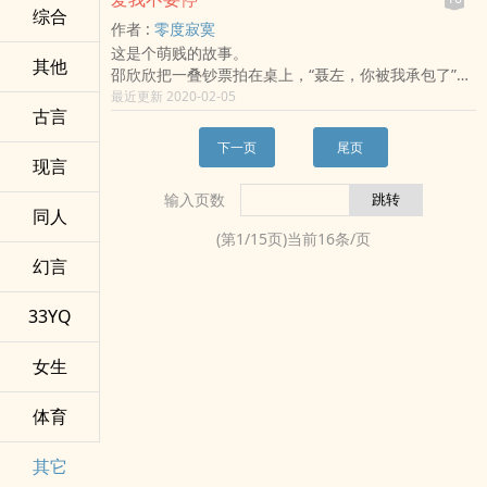
教父？她是享誉国际的天才医生？还是炼狱堂的第一杀
《变心威龙》子丑《浪子佣兵传》雅
综合
作者 :
零度寂寞
手？因为两个敌对的组织，一场婚姻背道而驰。他们能
这是个萌贱的故事。
征服全世界，却征服不了这场狗血的婚姻。情节一：一
其他
邵欣欣把一叠钞票拍在桌上，“聂左，你被我承包了”
年前，米爱执行一次盗取黑手党芯片的任务，居然杯具
聂左睨了眼票子，哂笑一声：“我很贵的”说完，转身就
最近更新 2020-02-05
的遇上一只狡猾的野狼，在她着了他的道以后，她才更
古言
走。
杯具的发现，她已经被这只野狼吃 干抹净。银陌邪魅
十分钟后
一笑：作为代价，这块芯片
下一页
尾页
他又回来了，云淡风轻地说：“我改主意了。”
现言
邵欣欣笑了笑，把钱收回去一半，“可惜你现在只值五
输入页数
折价了”
同人
这也是个暖心的故事。
(第
1
/
15
页)当前
16
条/页
邵欣欣怒抽聂佐一巴掌，颤声说：“你这个骗子，你给
幻言
我滚”
他微微一沉气，不顾一切地吻住她的唇，“不骗怎么得
到你”
33YQ
此文又名承包男神记、倒霉女也有春天。
温馨提
女生
体育
其它