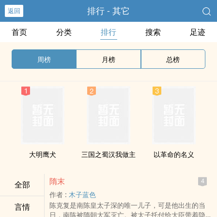
排行 - 其它
返回
首页
分类
排行
搜索
足迹
周榜
月榜
总榜
大明鹰犬
三国之蜀汉我做主
以革命的名义
隋末
4
全部
作者 :
木子蓝色
陈克复是南陈皇太子深的唯一儿子，可是他出生的当
言情
日，南陈被隋朝大军灭亡。被太子托付给大臣带着隐居