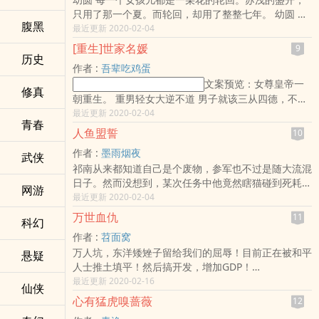
忘记向您群和微博里的朋友推荐哦！《青楼娱乐指南》
只用了那一个夏。而轮回，却用了整整七年。 幼圆 有
作者：权心权意享受阅读 享受午后阳光带来的慵懒惬
腹黑
一件事，安凌霄没有告诉任何人。一见倾城的那一次，
最近更新 2020-02-04
意，一杯下午茶 一本好书。享受生活，享受小说给您
其实是再见倾国。爱上，真正只需要，一眼，十年。
带来的美好时光从现在开始。 本站全面拒绝弹窗，绿
[重生]世家名媛
9
幼圆 一手遮天，天底下却容不下一个她。浅浅，你明
历史
色免费 喜欢小说
作者 :
吾辈吃鸡蛋
明知道，最卑贱不过是感情，最凉薄不过是人心。但
文案预览：女尊皇帝一
是，你知不知道——我的卑微，自你而始……勤奋的三
修真
朝重生。 重男轻女大逆不道 男子就该三从四德，不出
三所有的文都在这里： 一日三年的专栏 .(;...?;) 各位书
二门 女子就该顶天立地，撑起门庭 这是一个大女子主
友要是觉得《两心不猜（高干）》还不错的话请不要忘
最近更新 2020-02-04
青春
义爆棚的女尊女皇变身影后，重新走向人生巅峰的故
记向您群和微博里的朋友推荐哦！《两心不猜
人鱼盟誓
10
事。 女主：我只想要个温柔娴淑的汉子 男主：老婆喜
作者 :
墨雨烟夜
欢娘娘腔的男人怎么办，在线等，
武侠
祁南从来都知道自己是个废物，参军也不过是随大流混
日子。然而没想到，某次任务中他竟然瞎猫碰到死耗
网游
子，一口气得到了海量的战功，还得到了选择自己人鱼
最近更新 2020-02-04
的权利这实在是太好了他很快就要有人鱼了他温顺可爱
万世血仇
11
科幻
的小人鱼可是，谁能告诉他眼前这个体能爆表，精神力
作者 :
苕面窝
超值，还能长出两条腿的玩意是什么洛修泽：“在下是
万人坑，东洋矮矬子留给我们的屈辱！目前正在被和平
条敏感怯懦的人鱼。”祁南：“你特么在逗我”体型美攻
悬疑
人士推土填平！然后搞开发，增加GDP！
强受文作者专注体型美强三十年对，你没看错，作者专
寸步不让，血战到底！正面对决，有我无敌！
最近更新 2020-02-16
门写体型美强，但凡在文章里出现了相貌英俊，身材高
仙侠
他在抚顺煤矿万人坑重生，必将从万人坑杀起。不一般
大的男人，不用怀疑，那一定是受只要牢记这一点，小
心有猛虎嗅蔷薇
12
的抗日，诉说一段很多人选择遗忘的历史。
伙伴再也不担心会逆西皮